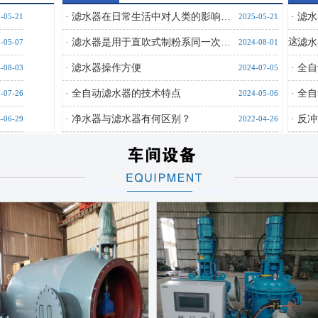
·
滤水器在日常生活中对人类的影响…
·
滤水
-05-21
2025-05-21
这…
·
滤水器是用于直吹式制粉系同一次…
·
滤水
-05-07
2024-08-01
·
滤水器操作方便
·
全自
-08-03
2024-07-05
·
全自动滤水器的技术特点
·
全自
-07-26
2024-05-06
·
净水器与滤水器有何区别？
·
反冲
-06-29
2022-04-26